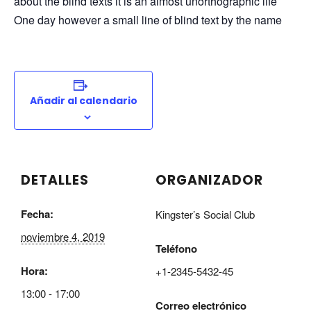
about the blind texts it is an almost unorthographic life
One day however a small line of blind text by the name
Añadir al calendario
DETALLES
ORGANIZADOR
Fecha:
Kingster’s Social Club
noviembre 4, 2019
Teléfono
Hora:
+1-2345-5432-45
13:00 - 17:00
Correo electrónico