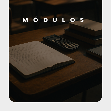
MÓDULOS
Instalación de computadores y
periféricos.
mantenimiento preventivo a equipos
de cómputo o periféricos
Reparación de equipos de cómputo o
periféricos.
Conectividad de equipos tecnológicos
Soporte técnico de equipos
tecnológicos
Competencias comunicativas
Competencias Matemática
Competencias Cívicas y científicas
Competencias Ciudadanas