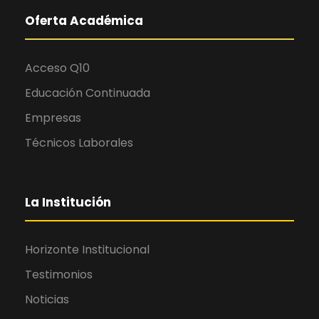
i
Oferta Académica
n
g
a
Acceso Q10
r
Educación Continuada
e
Empresas
p
l
Técnicos Laborales
i
c
a
La Institución
r
o
Horizonte Institucional
l
e
Testimonios
x
Noticias
f