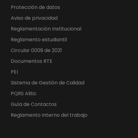
i
Protección de datos
o
Aviso de privacidad
n
Reglamentación Institucional
s
f
Reglamento estudiantil
o
Circular 0009 de 2021
r
Documentos RTE
t
PEI
h
o
Sistema de Gestión de Calidad
s
PQRS Alitic
e
Guía de Contactos
s
e
Reglamento Interno del trabajo
e
k