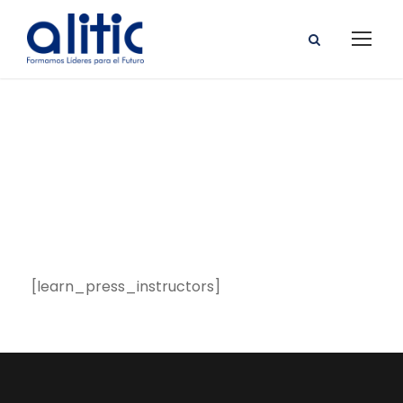
Instructors
[learn_press_instructors]
T
h
e
o