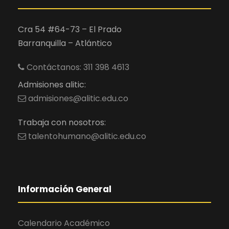
o
f
Cra 54 #64-73 – El Prado
f
Barranquilla – Atlántico
e
r
Contáctanos: 311 398 4613
s
Admisiones alitic:
n
admisiones@alitic.edu.co
u
m
Trabaja con nosotros:
e
talentohumano@alitic.edu.co
r
o
u
s
Información General
o
p
Calendario Académico
t