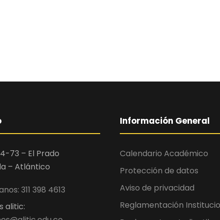
o
Información General
4-73 – El Prado
Calendario Académico
la – Atlántico
Protección de datos
Aviso de privacidad
nos: 311 398 4613
Reglamentación Instituci
alitic:
es@alitic.edu.co