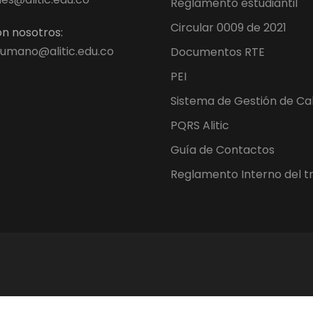
Reglamento estudiantil
Circular 0009 de 2021
n nosotros:
umano@alitic.edu.co
Documentos RTE
PEI
Sistema de Gestión de Ca
PQRS Alitic
Guía de Contactos
Reglamento Interno del t