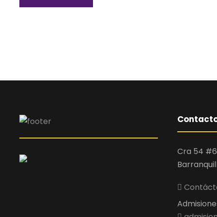
Contact
Cra 54 #6
Barranquil
Contácta
Admisiones 
admision