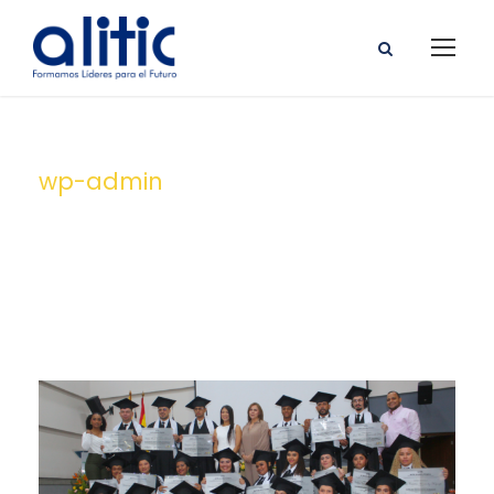
wp-admin
By