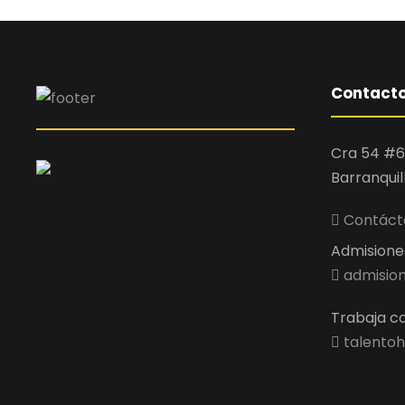
Contact
Cra 54 #6
Barranquil
Contácta
Admisiones 
admision
Trabaja co
talentoh