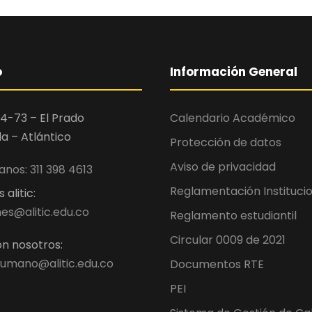
o
Información General
4-73 – El Prado
Calendario Académico
la – Atlántico
Protección de datos
Aviso de privacidad
nos: 311 398 4613
Reglamentación Instituci
alitic:
es@alitic.edu.co
Reglamento estudiantil
Circular 0009 de 2021
n nosotros:
umano@alitic.edu.co
Documentos RTE
PEI