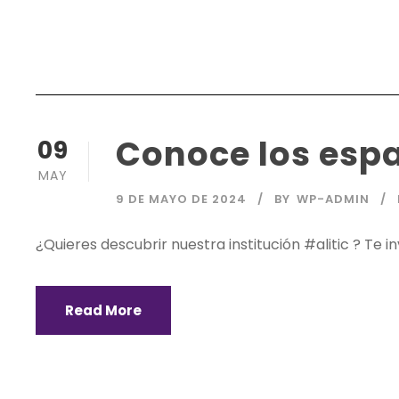
Conoce los espa
09
MAY
9 DE MAYO DE 2024
BY
WP-ADMIN
¿Quieres descubrir nuestra institución #alitic ? Te
Read More