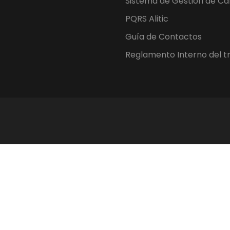
Sistema de Gestión de Ca
PQRS Alitic
Guía de Contactos
Reglamento Interno del t