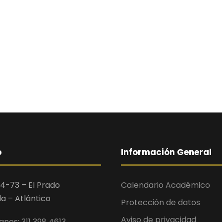
o
Información General
4-73 – El Prado
Calendario Académico
la – Atlántico
Protección de datos
Aviso de privacidad
nos: 311 398 4613