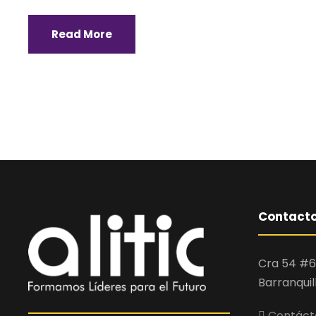
Read More
Contact
Cra 54 #6
Barranquil
Contácta