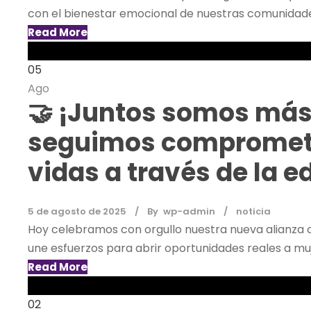
con el bienestar emocional de nuestras comunidade
Read More
05
Ago
🤝 ¡Juntos somos más 
seguimos comprometi
vidas a través de la e
5 de agosto de 2025
By
wp-admin
noticia
Hoy celebramos con orgullo nuestra nueva alianza c
une esfuerzos para abrir oportunidades reales a m
Read More
02