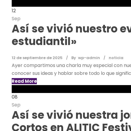
12
Sep
Así se vivió nuestro 
estudiantil»
12 de septiembre de 2025
By
wp-admin
noticia
Ayer compartimos una charla muy especial con nues
conocer sus ideas y hablar sobre todo lo que signific
Read More
08
Sep
Así se vivió nuestra 
Cortos en ALITIC Festi