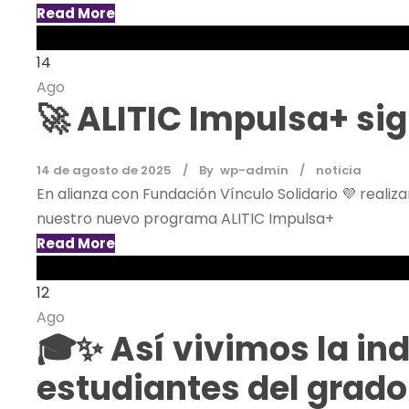
Read More
14
Ago
🚀 ALITIC Impulsa+ s
14 de agosto de 2025
By
wp-admin
noticia
En alianza con Fundación Vínculo Solidario 💜 real
nuestro nuevo programa ALITIC Impulsa+
Read More
12
Ago
🎓✨ Así vivimos la in
estudiantes del grado