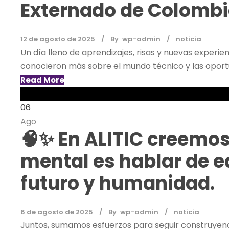
Externado de Colomb
12 de agosto de 2025
By
wp-admin
noticia
Un día lleno de aprendizajes, risas y nuevas experi
conocieron más sobre el mundo técnico y las oportu
Read More
06
Ago
🧠✨ En ALITIC creemos
mental es hablar de e
futuro y humanidad.
6 de agosto de 2025
By
wp-admin
noticia
Juntos, sumamos esfuerzos para seguir construyen