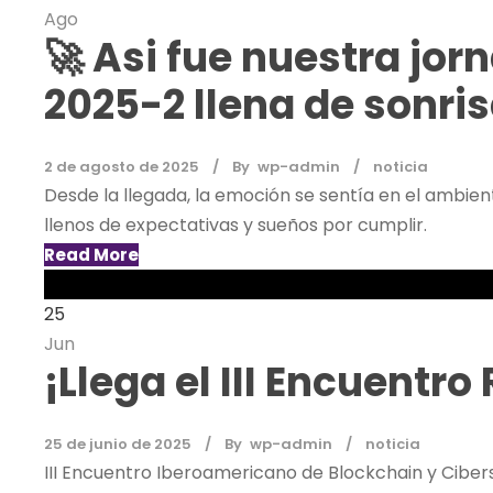
Ago
🚀 Asi fue nuestra jo
2025-2 llena de sonri
2 de agosto de 2025
By
wp-admin
noticia
Desde la llegada, la emoción se sentía en el ambie
llenos de expectativas y sueños por cumplir.
Read More
25
Jun
¡Llega el III Encuentr
25 de junio de 2025
By
wp-admin
noticia
III Encuentro Iberoamericano de Blockchain y Ciber