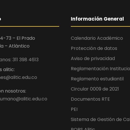
o
Información General
4-73 – El Prado
Calendario Académico
la – Atlántico
Protección de datos
Aviso de privacidad
nos: 311 398 4613
Reglamentación Instituci
alitic:
es@alitic.edu.co
Reglamento estudiantil
Circular 0009 de 2021
n nosotros:
umano@alitic.edu.co
Documentos RTE
PEI
Sistema de Gestión de Ca
PQRS Alitic