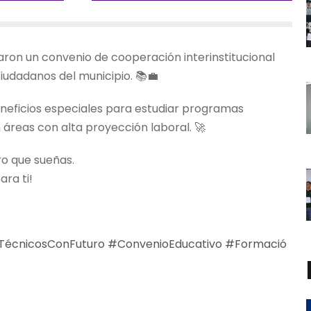
aron un convenio de cooperación interinstitucional
iudadanos del municipio. 📚💼
neficios especiales para estudiar programas
áreas con alta proyección laboral. 🚀
ro que sueñas.
ara ti!
TécnicosConFuturo
#ConvenioEducativo
#Formació