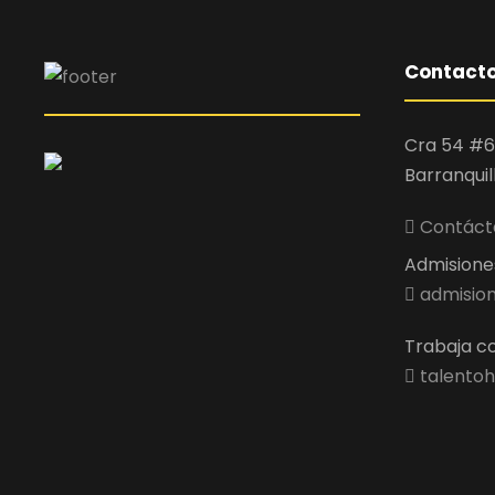
Contact
Cra 54 #6
Barranquil
Contácta
Admisiones 
admision
Trabaja co
talentoh