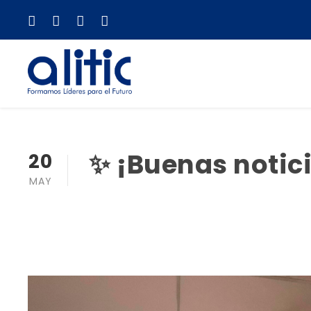
✨ ¡Buenas notic
20
MAY