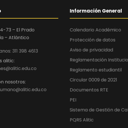
o
Información General
4-73 – El Prado
Calendario Académico
la – Atlántico
Protección de datos
Aviso de privacidad
nos: 311 398 4613
Reglamentación Instituci
alitic:
es@alitic.edu.co
Reglamento estudiantil
Circular 0009 de 2021
n nosotros:
umano@alitic.edu.co
Documentos RTE
PEI
Sistema de Gestión de Ca
PQRS Alitic