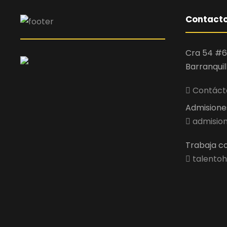
Contact
Cra 54 #6
Barranquil
Contácta
Admisiones 
admision
Trabaja co
talentoh