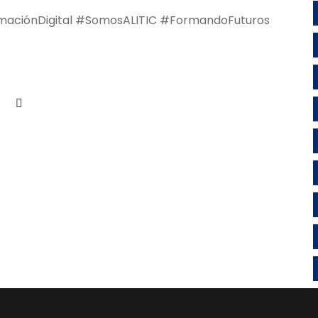
ormaciónDigital #SomosALITIC #FormandoFuturos