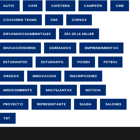
ALITIC
CAFE
CAFETERIA
CAMPEÓN
CINE
COACHING TEAMS
CRA
CURSOS
DIPLOMADOSAMBIENTALES
DÍA DE LA MUJER
EDUCACIÓNVERDE
EGRESADOS
EMPRENDIMIENTOS
ESTUDIANTES
ESTUDIANTIL
FICDEH
FÚTBOL
GRADOS
INNOVACION
INSCRIPCIONES
MEDIOSMBIENTE
MULTILLANTAS
NOTICIA
PROYECTO
REPRESENTANTE
SALIDA
SALONES
TBT