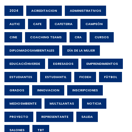
2024
ACREDITACION
ADMINISTRATIVOS
ALITIC
CAFE
CAFETERIA
CAMPEÓN
CINE
COACHING TEAMS
CRA
CURSOS
DIPLOMADOSAMBIENTALES
DÍA DE LA MUJER
EDUCACIÓNVERDE
EGRESADOS
EMPRENDIMIENTOS
ESTUDIANTES
ESTUDIANTIL
FICDEH
FÚTBOL
GRADOS
INNOVACION
INSCRIPCIONES
MEDIOSMBIENTE
MULTILLANTAS
NOTICIA
PROYECTO
REPRESENTANTE
SALIDA
SALONES
TBT