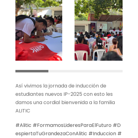
Así vivimos la jornada de inducción de
estudiantes nuevos IP-2025 con esto les
damos una cordial bienvenida a la familia
ALITIC
#Alitic
#FormamosLideresParaElFuturo
#D
espiertaTuGrandezaConAlitic
#Induccion
#