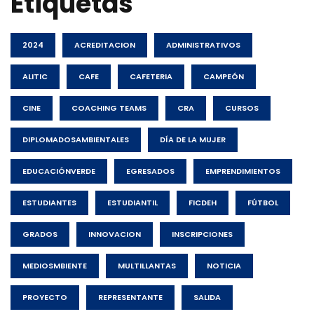
Etiquetas
2024
ACREDITACION
ADMINISTRATIVOS
ALITIC
CAFE
CAFETERIA
CAMPEÓN
CINE
COACHING TEAMS
CRA
CURSOS
DIPLOMADOSAMBIENTALES
DÍA DE LA MUJER
EDUCACIÓNVERDE
EGRESADOS
EMPRENDIMIENTOS
ESTUDIANTES
ESTUDIANTIL
FICDEH
FÚTBOL
GRADOS
INNOVACION
INSCRIPCIONES
MEDIOSMBIENTE
MULTILLANTAS
NOTICIA
PROYECTO
REPRESENTANTE
SALIDA