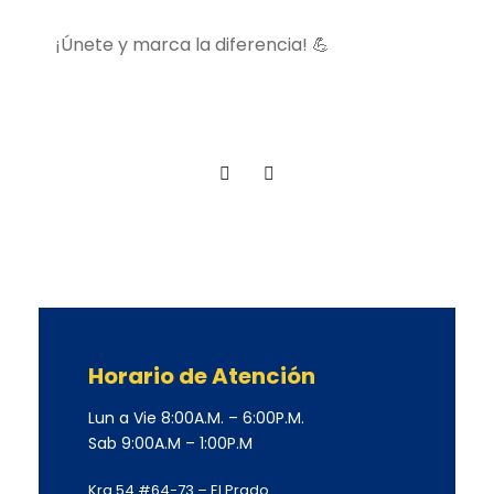
¡Únete y marca la diferencia! 💪
Horario de Atención
Lun a Vie 8:00A.M. – 6:00P.M.
Sab 9:00A.M – 1:00P.M
Kra 54 #64-73 – El Prado