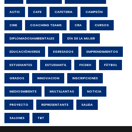
ALITIC
CAFE
CAFETERIA
CAMPEÓN
CINE
COACHING TEAMS
CRA
CURSOS
DIPLOMADOSAMBIENTALES
DÍA DE LA MUJER
EDUCACIÓNVERDE
EGRESADOS
EMPRENDIMIENTOS
ESTUDIANTES
ESTUDIANTIL
FICDEH
FÚTBOL
GRADOS
INNOVACION
INSCRIPCIONES
MEDIOSMBIENTE
MULTILLANTAS
NOTICIA
PROYECTO
REPRESENTANTE
SALIDA
SALONES
TBT