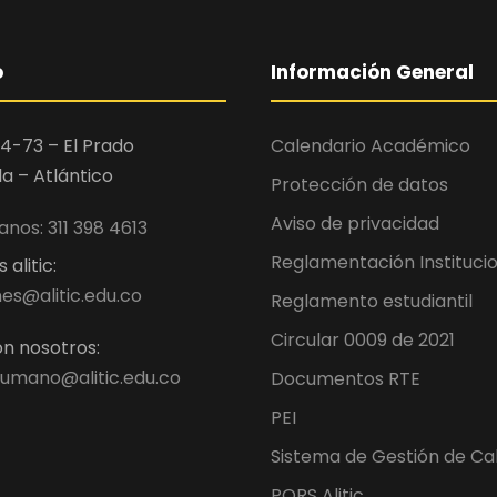
o
Información General
4-73 – El Prado
Calendario Académico
la – Atlántico
Protección de datos
Aviso de privacidad
nos: 311 398 4613
Reglamentación Instituci
alitic:
es@alitic.edu.co
Reglamento estudiantil
Circular 0009 de 2021
n nosotros:
umano@alitic.edu.co
Documentos RTE
PEI
Sistema de Gestión de Ca
PQRS Alitic