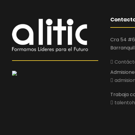
Contact
Cra 54 #6
Barranquil
Contácta
Admisiones 
admision
Trabaja co
talentoh