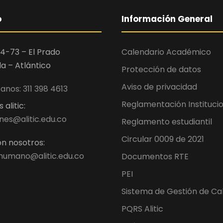
o
Información General
4-73 – El Prado
Calendario Académico
la – Atlántico
Protección de datos
Aviso de privacidad
nos: 311 398 4613
Reglamentación Instituci
alitic:
nes@alitic.edu.co
Reglamento estudiantil
Circular 0009 de 2021
n nosotros:
humano@alitic.edu.co
Documentos RTE
PEI
Sistema de Gestión de Ca
PQRS Alitic