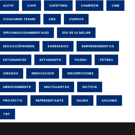
ALITIC
CAFE
CAFETERIA
CAMPEÓN
CINE
COACHING TEAMS
CRA
CURSOS
DIPLOMADOSAMBIENTALES
DÍA DE LA MUJER
EDUCACIÓNVERDE
EGRESADOS
EMPRENDIMIENTOS
ESTUDIANTES
ESTUDIANTIL
FICDEH
FÚTBOL
GRADOS
INNOVACION
INSCRIPCIONES
MEDIOSMBIENTE
MULTILLANTAS
NOTICIA
PROYECTO
REPRESENTANTE
SALIDA
SALONES
TBT