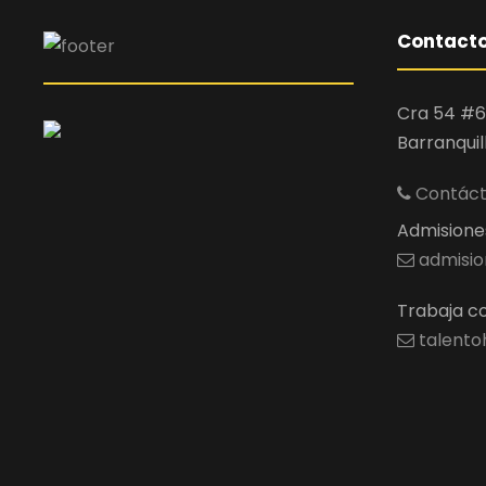
Contact
Cra 54 #6
Barranquil
Contácta
Admisiones 
admisio
Trabaja co
talento